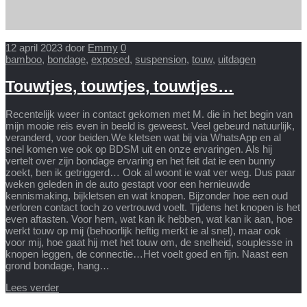
12 april 2023
door
Emmy
0
bamboo
,
bondage
,
exposed
,
suspension
,
touw
,
uitdagen
Touwtjes, touwtjes, touwtjes…
Recentelijk weer in contact gekomen met M. die in het begin van
mijn mooie reis even in beeld is geweest. Veel gebeurd natuurlijk,
veranderd, voor beiden.We kletsen wat bij via WhatsApp en al
snel komen we ook op BDSM uit en onze ervaringen. Als hij
vertelt over zijn bondage ervaring en het feit dat ie een bunny
zoekt, ben ik getriggerd… Ook al woont ie wat ver weg. Dus paar
weken geleden in de auto gestapt voor een hernieuwde
kennismaking, bijkletsen en wat knopen. Bijzonder hoe een oud
verloren contact toch zo vertrouwd voelt. Tijdens het knopen is het
even aftasten. Voor hem, wat kan ik hebben, wat kan ik aan, hoe
werkt touw op mij (behoorlijk heftig merkt ie al snel), maar ook
voor mij, hoe gaat hij met het touw om, de snelheid, souplesse in
knopen leggen, de connectie…Het voelt goed en fijn. Naast een
grond bondage, hang…
Lees verder