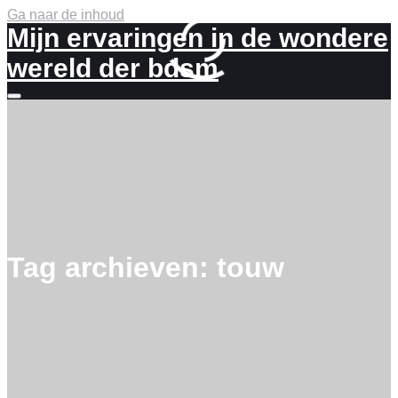
Ga naar de inhoud
Mijn ervaringen in de wondere
wereld der bdsm
Meer
info
Tag archieven:
touw