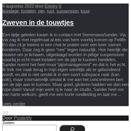
4 augustus 2022
door
Emmy
0
bondage
,
loslaten
,
pijn
,
rust
,
suspension
,
touw
Zweven in de touwtjes
Een tijdje geleden kwam ik in contact met SemenawaSander. Via
via zag ik met regelmaat al iets van hem voorbij komen op Fetlife.
En dan zit je ineens in een chat te praten over een keer samen
bonderen. Daar zeg ik geen “nee” tegen natuurlijk. Hoe heerlijk die
touwen om je lichaam, uitgedaagd worden in pittige suspensions
waarbij je echt moet loslaten om de pijn te kunnen handelen.
Sander noemt het heel mooi “pijnmanagement” en dat is het echt.
Ik trek me vaak terug in mijn eigen wereldje als er gebondeerd
wordt, en dat is niet omdat ik in een soort subspace raak (kan
ook), maar voornamelijk omdat ik me aan het concentreren ben
om de pijn aan te kunnen. Maar goed, gisteren hadden we dan een
rope-date! Vanuit mijn werk rij ik naar de studio. Sander heet me
van harte welkom, geeft me een korte rondleiding en laat me…
Lees verder
2/2
Door
Posterity
Zoeken