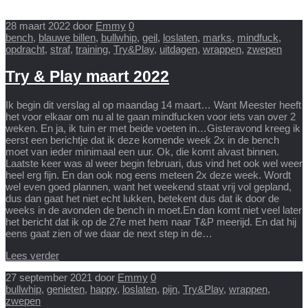
28 maart 2022
door
Emmy
0
bench
,
blauwe billen
,
bullwhip
,
geil
,
loslaten
,
marks
,
mindfuck
,
opdracht
,
straf
,
training
,
Try&Play
,
uitdagen
,
wrappen
,
zwepen
Try & Play maart 2022
Ik begin dit verslag al op maandag 14 maart… Want Meester heeft
het voor elkaar om nu al te gaan mindfucken voor iets van over 2
weken. En ja, ik tuin er met beide voeten in…Gisteravond kreeg ik
eerst een berichtje dat ik deze komende week 2x in de bench
moet van ieder minimaal een uur. Ok, die komt alvast binnen.
Laatste keer was al weer begin februari, dus vind het ook wel weer
heel erg fijn. En dan ook nog eens meteen 2x deze week. Wordt
wel even goed plannen, want het weekend staat vrij vol gepland,
dus dan gaat het niet echt lukken, betekent dus dat ik door de
weeks in de avonden de bench in moet.En dan komt niet veel later
het bericht dat ik op de 27e met hem naar T&P meerijd. En dat hij
eens gaat zien of we daar de next step in de…
Lees verder
27 september 2021
door
Emmy
0
bullwhip
,
genieten
,
happy
,
loslaten
,
pijn
,
Try&Play
,
wrappen
,
zwepen