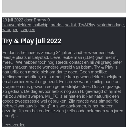
28 juli 2022
door
Emmy
0
blauwe plekken
,
bullwhip
,
marks
,
sadist
,
Try&Play
,
waterbondage
,
wrappen
,
zwepen
Try & Play juli 2022
En dan is het ineens zondag 24 juli en vindt er weer een leuk
feestje plaats in Lelystad. Lieve, leuke man (LLM) gaat met mij
mee… We hebben toch nog steeds contact en hij wil graag beter
kennismaken met de wondere wereld van bdsm. Try & Play is
natuurlijk een mooie plek om dat te doen. Geen moeilijke
kledingvoorschriften, niets moet, je kan gewoon lekker toekijken
en absorberen wat er gebeurt. Er is crew waar je uitleg aan kan
vragen en er is gewoon een gemoedelijke sfeer. Dus zo gezegd,
zo gedaan. De dag ervoor heb ik nog aan H. gevraagd of hij met
mij zou willen zwepen. Mr_FC is er niet en ik kan natuurlijk een
goede zweepsessie wel gebruiken. Zijn reactie was simpel: “ik
heb wel wat auw bij me ;)”. Als we aankomen, is het meteen
gezellig, fijn om bekenden te zien (zelfs oude bekenden van jaren
terug!),…
Lees verder