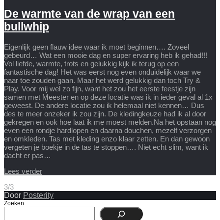
De warmte van de wrap van een
bullwhip
Eigenlijk geen flauw idee waar ik moet beginnen…. Zoveel
gebeurd… Wat een mooie dag en super ervaring heb ik gehad!!!
Vol liefde, warmte, trots en gelukkig kijk ik terug op een
fantastische dag! Het was eerst nog even onduidelijk waar we
naar toe zouden gaan. Maar het werd gelukkig dan toch Try &
Play. Voor mij wel zo fijn, want het zou het eerste feestje zijn
samen met Meester en op deze locatie was ik in ieder geval al 1x
geweest. De andere locatie zou ik helemaal niet kennen… Dus
des te meer onzeker ik zou zijn. De kledingkeuze had ik al door
gekregen en ook hoe laat ik me moest melden.Na het opstaan nog
even een rondje hardlopen en daarna douchen, mezelf verzorgen
en omkleden. Tas met kleding enzo klaar zetten. En dan gewoon
vergeten je boekje in de tas te stoppen…. Niet echt slim, want ik
dacht er pas…
Lees verder
3/3
Door
Posterity
Zoeken