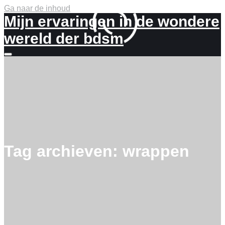
Ga naar de inhoud
Mijn ervaringen in de wondere
wereld der bdsm
Meer
info
Tag archieven:
wrappen