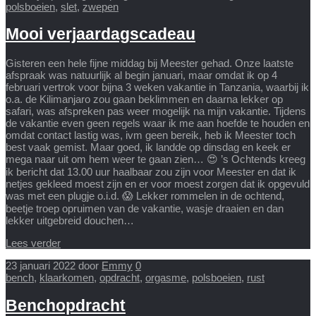
polsboeien
,
slet
,
zwepen
Mooi verjaardagscadeau
Gisteren een hele fijne middag bij Meester gehad. Onze laatste
afspraak was natuurlijk al begin januari, maar omdat ik op 4
februari vertrok voor bijna 3 weken vakantie in Tanzania, waarbij ik
o.a. de Kilimanjaro zou gaan beklimmen en daarna lekker op
safari, was afspreken pas weer mogelijk na mijn vakantie. Tijdens
de vakantie even geen regels waar ik me aan hoefde te houden en
omdat contact lastig was, ivm geen bereik, heb ik Meester toch
best vaak gemist. Maar goed, ik landde op dinsdag en keek er
mega naar uit om hem weer te gaan zien… 😍 ’s Ochtends kreeg
ik bericht dat 13.00 uur haalbaar zou zijn voor Meester en dat ik
netjes gekleed moest zijn en er voor moest zorgen dat ik opgevuld
was met een plugje o.i.d. 😱 Lekker rommelen in de ochtend,
beetje troep opruimen van de vakantie, wasje draaien en dan
lekker uitgebreid douchen…
Lees verder
23 januari 2022
door
Emmy
0
bench
,
klaarkomen
,
opdracht
,
orgasme
,
polsboeien
,
rust
Benchopdracht