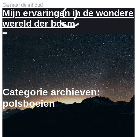
Ga naar de inhoud
Mijn ervaringen in de wondere
wereld der bdsm
Meer
info
Categorie archieven:
polsboeien