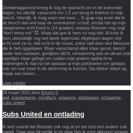
Donderdagavond kreeg ik nog de opdracht om in de komende
dagen, tot uiterlijk vanavond me 1,5 uur terug te trekken in mijn
bench. Heerlijk, ik mag weer een keer… Ik grap nog even dat ik
de bench dan wel naar de woonkamer schuif, omdat het op mijn
slaapkamer echt koud is (14 graden), waarop Meester nog zegt
“don’t temp me” 😈. Maar dat gun ik hem nu nog niet. Al kom ik
hem uiteindelijk nog wel deels tegemoet. Afgelopen dagen niet
echt veel zin in, niet echt in de mood, zeker niet door een blessure
die ik heb opgelopen. Maar vanochtend alles klaar gezet, bench
onder bed vandaan, gordijnen dicht, verwarming aan en alvast wat
speeltjes klaar gelegd om nadien mijn andere opdracht te
volbrengen.Ik had na het opstaan al mijn polsboeien om gedaan,
ook om wat meer in de stemming te komen. Sta lekker relaxt op,
maak een lekker…
Lees verder
26 maart 2021
door
Emmy
0
geil
,
masturberen
,
mindfuck
,
orgasme
,
polsboeien
,
schaamte
,
subs united
Subs United en ontlading
Ik wist vooraf dat Meester ook nog af en toe met een andere sub
speelt. Daar was hij eerlijk in en daar ben ik mee akkoord gegaan.