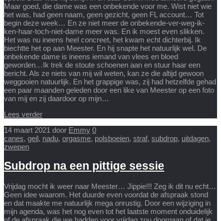
Maar goed, die dame was een onbekende voor me. Wist niet wie
het was, had geen naam, geen gezicht, geen FL account… Tot
begin deze week… En ze niet meer de onbekende-ver-weg-ik-
ken-haar-toch-niet-dame meer was. En ik moest even slikken.
Het was nu ineens heel concreet, het kwam echt dichterbij. Ik
biechtte het op aan Meester. En hij snapte het natuurlijk wel. De
onbekende dame is ineens iemand van vlees en bloed
geworden…Ik trek de stoute schoenen aan en stuur haar een
bericht. Als ze niets van mij wil weten, kan ze die altijd gewoon
weggooien natuurlijk. En het grappige was, zij had hetzelfde gehad
een paar maanden geleden door een like van Meester op een foto
van mij en zij daardoor op mijn…
Lees verder
14 maart 2021
door
Emmy
0
canes
,
geil
,
nadu
,
orgasme
,
polsboeien
,
straf
,
subdrop
,
uitdagen
,
zwepen
Subdrop na een pittige sessie
Vrijdag mocht ik weer naar Meester… Jippie!!! Zeg ik dit nu echt…
Geen idee waarom. Het duurde even voordat de afspraak stond
en dat maakte me natuurlijk mega onrustig. Door een wijziging in
mijn agenda, was het nog even tot het laatste moment onduidelijk
of de afspraak die we hadden voor vrijdag zou doorgaan of dat ie