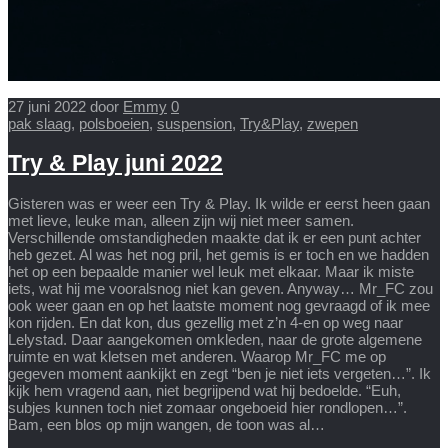
27 juni 2022
door
Emmy
0
pak slaag
,
polsboeien
,
suspension
,
Try&Play
,
zwepen
Try & Play juni 2022
Gisteren was er weer een Try & Play. Ik wilde er eerst heen gaan
met lieve, leuke man, alleen zijn wij niet meer samen.
Verschillende omstandigheden maakte dat ik er een punt achter
heb gezet. Al was het nog pril, het gemis is er toch en we hadden
het op een bepaalde manier wel leuk met elkaar. Maar ik miste
iets, wat hij me vooralsnog niet kan geven. Anyway… Mr_FC zou
ook weer gaan en op het laatste moment nog gevraagd of ik mee
kon rijden. En dat kon, dus gezellig met z’n 4-en op weg naar
Lelystad. Daar aangekomen omkleden, naar de grote algemene
ruimte en wat kletsen met anderen. Waarop Mr_FC me op
gegeven moment aankijkt en zegt “ben je niet iets vergeten…”. Ik
kijk hem vragend aan, niet begrijpend wat hij bedoelde. “Euh,
subjes kunnen toch niet zomaar ongeboeid hier rondlopen…”.
Bam, een blos op mijn wangen, de toon was al…