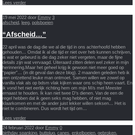
Lees verder
19 mei 2022
door
Emmy
3
afscheid
,
leeg
,
polsboeien
“Afscheid…”
22 april was de dag die we al die tijd in ons achterhoofd hebben
gehouden… Omdat ik al die tijd er niet over heb kunnen schrijven,
is wat er gebeurd is die dag zeker niet vergeten, maar de fijne
details zijn wat vervaagd. Uiteraard zitten delen wel zeker in mijn
herinnering.Maar het geheel krijg ik gewoon niet meer goed op
“papier”… (in dit geval dan deze blog). 2 maanden geleden heb ik
een ontzettend leuke man ontmoet. Samen willen we zowel op
vanilla vlak als op bdsm vlak kijken waar ons schip heen vaart. En
ik vond het niet eerlijk richting hem om mijn M/s met Meester
ernaast te houden. Ik kan niet twee D’s dienen. Van de een de
regel hebben dat ik geen seks mag hebben, of niet mag
klaarkomen en met de ander juist lekker willen seksen… Het is
niet te combineren. Dus wordt het tijd om…
Lees verder
24 februari 2022
door
Emmy
0
birthday spanking
,
buttplug
,
canes
,
enkelboeien
,
gebroken
,