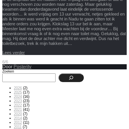
nog verschoven zou worden naar zaterdag. Maar gelukkig
kwamen dan donderdagavond laat eindelijk de verlossende
woorden… ik werd vrijdag om 13 uur verwacht, netjes gekleed en
als ik binnen was werd ik geacht in Nadu te gaan zitten tot ik
andere orders zou krijgen. Klokslag 13 uur bel ik aan, maar
Meester laat me nog even extra wachten bij de voordeur… Bij
binnenkomst vraag ik of ik nog even naar toilet mag. Gelukkig, dat
mag. Hij doet de deur achter me dicht en verdwijnt. Dus na het
toiletbezoek, trek ik mijn hakken uit…
Lees verder
6/6
Door
Posterity
Zoeken
2026
(2)
2025
(17)
2024
(16)
2023
(23)
2022
(17)
2021
(41)
2020
(7)
2014
(2)
2012
(11)
2011
(7)