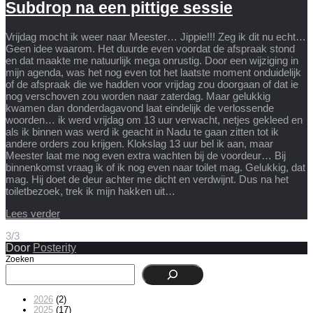
Subdrop na een pittige sessie
Vrijdag mocht ik weer naar Meester… Jippie!!! Zeg ik dit nu echt…
Geen idee waarom. Het duurde even voordat de afspraak stond
en dat maakte me natuurlijk mega onrustig. Door een wijziging in
mijn agenda, was het nog even tot het laatste moment onduidelijk
of de afspraak die we hadden voor vrijdag zou doorgaan of dat ie
nog verschoven zou worden naar zaterdag. Maar gelukkig
kwamen dan donderdagavond laat eindelijk de verlossende
woorden… ik werd vrijdag om 13 uur verwacht, netjes gekleed en
als ik binnen was werd ik geacht in Nadu te gaan zitten tot ik
andere orders zou krijgen. Klokslag 13 uur bel ik aan, maar
Meester laat me nog even extra wachten bij de voordeur… Bij
binnenkomst vraag ik of ik nog even naar toilet mag. Gelukkig, dat
mag. Hij doet de deur achter me dicht en verdwijnt. Dus na het
toiletbezoek, trek ik mijn hakken uit…
Lees verder
3/3
Door
Posterity
Zoeken
2026
(2)
2025
(17)