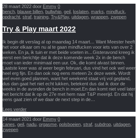
28 maart 2022
door
Emmy
0
bench
,
blauwe billen
,
bullwhip
,
geil
,
loslaten
,
marks
,
mindfuck
,
opdracht
,
straf
,
training
,
Try&Play
,
uitdagen
,
wrappen
,
zwepen
Try & Play maart 2022
Ik begin dit verslag al op maandag 14 maart… Want Meester heeft
het voor elkaar om nu al te gaan mindfucken voor iets van over 2
weken. En ja, ik tuin er met beide voeten in…Gisteravond kreeg ik
eerst een berichtje dat ik deze komende week 2x in de bench
moet van ieder minimaal een uur. Ok, die komt alvast binnen.
Laatste keer was al weer begin februari, dus vind het ook wel weer
heel erg fijn. En dan ook nog eens meteen 2x deze week. Wordt
wel even goed plannen, want het weekend staat vrij vol gepland,
dus dan gaat het niet echt lukken, betekent dus dat ik door de
weeks in de avonden de bench in moet.En dan komt niet veel later
het bericht dat ik op de 27e met hem naar T&P meerijd. En dat hij
eens gaat zien of we daar de next step in de…
Lees verder
14 maart 2021
door
Emmy
0
canes
,
geil
,
nadu
,
orgasme
,
polsboeien
,
straf
,
subdrop
,
uitdagen
,
zwepen