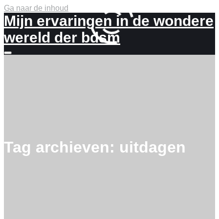
Ga naar de inhoud
Mijn ervaringen in de wondere
wereld der bdsm
Meer
info
Tag archieven:
uitdagen