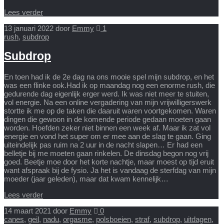
Lees verder
13 januari 2022
door
Emmy
1
rush
,
subdrop
Subdrop
En toen had ik de 2e dag na ons mooie spel mijn subdrop, en het
was een flinke ook.Had ik op maandag nog een enorme rush, die
gedurende dag eigenlijk erger werd. Ik was niet meer te stuiten,
vol energie. Na een online vergadering van mijn vrijwilligerswerk
stortte ik me op de taken die daaruit waren voortgekomen. Waren
dingen die gewoon in de komende periode gedaan moeten gaan
worden. Hoefden zeker niet binnen een week af. Maar ik zat vol
energie en vond het super om er mee aan de slag te gaan. Ging
uiteindelijk pas ruim na 2 uur in de nacht slapen… Er had een
belletje bij me moeten gaan rinkelen. De dinsdag begon nog vrij
goed. Beetje moe door het korte nachtje, maar moest op tijd eruit
want afspraak bij de fysio. Ja het is vandaag de sterfdag van mijn
moeder (jaar geleden), maar dat kwam kennelijk…
Lees verder
14 maart 2021
door
Emmy
0
canes
,
geil
,
nadu
,
orgasme
,
polsboeien
,
straf
,
subdrop
,
uitdagen
,