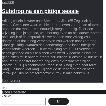
zwepen
Subdrop na een pittige sessie
Vrijdag mocht ik weer naar Meester… Jippie!!! Zeg ik dit nu
echt… Geen idee waarom. Het duurde even voordat de afspraak
stond en dat maakte me natuurlijk mega onrustig. Door een
wijziging in mijn agenda, was het nog even tot het laatste moment
onduidelijk of de afspraak die we hadden voor vrijdag zou
doorgaan of dat ie nog verschoven zou worden naar zaterdag.
Maar gelukkig kwamen dan donderdagavond laat eindelijk de
verlossende woorden… ik werd vrijdag om 13 uur verwacht,
netjes gekleed en als ik binnen was werd ik geacht in Nadu te
gaan zitten tot ik andere orders zou krijgen. Klokslag 13 uur bel ik
aan, maar Meester laat me nog even extra wachten bij de
voordeur… Bij binnenkomst vraag ik of ik nog even naar toilet
mag. Gelukkig, dat mag. Hij doet de deur achter me dicht en
verdwijnt. Dus na het toiletbezoek, trek ik mijn hakken uit…
Lees verder
3/3
Door
Posterity
Zoeken