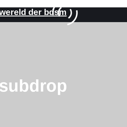
 wereld der bdsm
subdrop