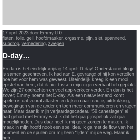
17 april 2023
door
Emmy
0
fisten
,
folie
,
geil
,
hoofdmasker
,
orgasme
,
pijn
,
slet
,
spannend
,
subdrop
,
vernedering
,
zwepen
D-day…
En dan is het eindelijk vrijdag 14 april: D-day! Onderstaand blogje
is samen geschreven. Ik had aan E. gevraagd of hij kon vertellen
hoe het voor hem was geweest. Uiteindelijk kreeg ik een mooi
epistel van hem, dat ik hier tussen mijn eigen verhaal heb geplakt.
We zijn 27 opdrachten en veel app-verkeer verder. En dan is het
zover; Emmy noemt het D-day. Als een nieuw iemand komt
spelen is dat vooral aftasten en kijken naar reactie, uitdrukking,
bewegingen van de ander en toch meer communiceren en vragen
naar. Maar daar ik mijn verjaardagscadeau “58 caneslagen” al
had gehad met Emmy wist ik dat het qua pijnspel ok zat qua
mogelijkheden. Dus daar hoef ik mij geen zorgen te maken. Ik
maak in mijn hoofd nooit een spel idee, ik ga met de flow van het
moment en de spullen om mij heen “lijden” mij de weg. Maar ik
heb…