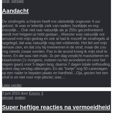
straf
,
verslag
Aandacht
De strafregels schrijven heeft me uiteindelijk ongeveer 4 uur
gekost. Ik was er letterlijk ziek van nadien; hoofdpijn en erg
misselijk… Ook niet raar natuurlijk als je 255x geconfronteerd
wordt met hetgeen je hebt gedaan…Meester was natuurlijk not
amused met mijn gedrag en ook al had ik mezelf de strafregels al
opgelegd, dat was natuurlijk nog niet voldoende. Het liet wel mijn
berouw zien, en dat zou hij meenemen in de straf, maar die zou
nog steeds zwaar worden. Pas in de avond kreeg ik mijn straf te
horen. En die was niet mals: 3x per dag verplicht masturberen en
klaarkomen (’s morgens, meteen na het avondeten en voor het
slapen gaan) voor 5 dagen lang, daarna 7 dagen totale onthouding.
Iedere dag verslag uitbrengen. En als “toetje” nog 50 caneslagen
op een nader te bepalen plaats en hardheid…Oja, gezien het een
straf is en niet voor mijn plezier, was…
Lees verder
3 juni 2010
door
Emmy
3
gevoel
,
praten
Super heftige reacties na vermoeidheid