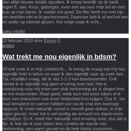
dan altijd nieuwe details opvallen. Ik kroop heerlijk op de bank
tegen E. aan. Knus, geborgen, even een aai over mijn bol en een
kus op mijn haren. Ik voelde me goed. De film heeft me met zijn
sm-beelden niet echt geshockeerd. Daarvoor heb ik al wel het een
en ander op internet gezien. Het enige waar ik echt…
Lees verder
22 februari 2010
door
Emmy
0
praten
Wat trekt me nou eigenlijk in bdsm?
Of wat zoek ik in mijn zoektocht… Ik kreeg de vraag wat mij nou
eigenlijk trekt in bdsm en waar ik dan eigenlijk naar op zoek ben.
Tja, moeilijke vraag, die ik niet 1-2-3 kon beantwoorden. Ook
omdat ik er eigenlijk nog geen ervaring mee heb. Het is
vooralsnog voor mij meer een stuk herkenning als ik dingen lees
en me thuisvoelen. Maar goed, wilde toch wel eens kijken of ik
door een brainstorm wat meer helderheid kon krijgen. Dus K. via
mail benaderd en samen hebben we via de chat een boompje
opgezet. Ik moet natuurlijk vooral in mezelf gaan duiken, in mijn
eigen gevoel, maar het is wel prettig als iemand me daarin even
wil helpen. En K. heeft hier natuurlijk veel ervaring mee, dus dat is
fijn. Ik heb als ik over bdsm lees continu de reactie van
herkenning, een warm gevoel en de hele kleine summiere…