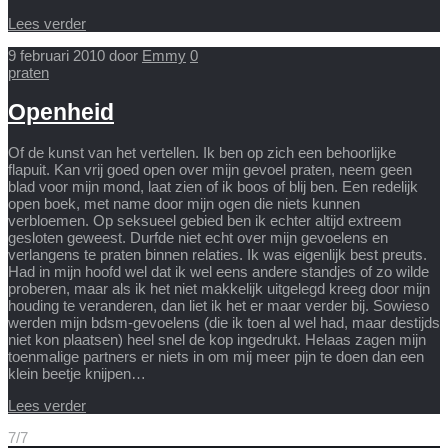
Lees verder
9 februari 2010
door
Emmy
0
praten
Openheid
Of de kunst van het vertellen. Ik ben op zich een behoorlijke
flapuit. Kan vrij goed open over mijn gevoel praten, neem geen
blad voor mijn mond, laat zien of ik boos of blij ben. Een redelijk
open boek, met name door mijn ogen die niets kunnen
verbloemen. Op seksueel gebied ben ik echter altijd extreem
gesloten geweest. Durfde niet echt over mijn gevoelens en
verlangens te praten binnen relaties. Ik was eigenlijk best preuts.
Had in mijn hoofd wel dat ik wel eens andere standjes of zo wilde
proberen, maar als ik het niet makkelijk uitgelegd kreeg door mijn
houding te veranderen, dan liet ik het er maar verder bij. Sowieso
werden mijn bdsm-gevoelens (die ik toen al wel had, maar destijds
niet kon plaatsen) heel snel de kop ingedrukt. Helaas zagen mijn
toenmalige partners er niets in om mij meer pijn te doen dan een
klein beetje knijpen…
Lees verder
7/7