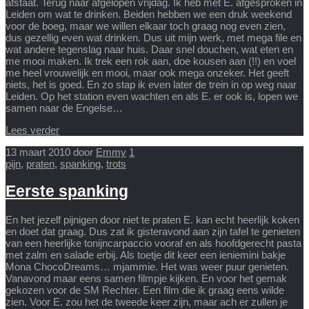
afstaat. Terug naar afgelopen vrijdag. Ik heb met E. afgesproken in
Leiden om wat te drinken. Beiden hebben we een druk weekend
voor de boeg, maar we willen elkaar toch graag nog even zien,
dus gezellig even wat drinken. Dus uit mijn werk, met mega file en
wat andere tegenslag naar huis. Daar snel douchen, wat eten en
me mooi maken. Ik trek een rok aan, doe kousen aan (!!) en voel
me heel vrouwelijk en mooi, maar ook mega onzeker. Het geeft
niets, het is goed. En zo stap ik even later de trein in op weg naar
Leiden. Op het station even wachten en als E. er ook is, lopen we
samen naar de Engelse…
Lees verder
13 maart 2010
door
Emmy
1
pijn
,
praten
,
spanking
,
trots
Eerste spanking
En het jezelf pijnigen door niet te praten E. kan echt heerlijk koken
en doet dat graag. Dus zat ik gisteravond aan zijn tafel te genieten
van een heerlijke tonijncarpaccio vooraf en als hoofdgerecht pasta
met zalm en salade erbij. Als toetje dit keer een ieniemini bakje
Mona ChocoDreams… mjammie. Het was weer puur genieten.
Vanavond maar eens samen filmpje kijken. En voor het gemak
gekozen voor de SM Rechter. Een film die ik graag eens wilde
zien. Voor E. zou het de tweede keer zijn, maar ach er zullen je