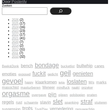
Door
Posterity
Zoeken
2026
(2)
2025
(17)
2024
(16)
2023
(23)
2022
(17)
2021
(41)
2020
(7)
2014
(2)
2012
(11)
2011
(7)
2010
(32)
bondage
bench
bullwhip
canes
Beek&Donk
bucketlist
geil
fuckit
genieten
emoties
exposed
gedicht
gevoel
loslaten
klaarkomen
marks
M/s
happy
liefde
masochist
Meneer
masturberen
mindfuck
naakt
onzeker
orgasme
pijn
overgave
pijpen
praten
polsboeien
slet
straf
regels
slavin
rust
spanking
schaamte
stuiteren
trots
vernedering
suspension
zenuwachtig
Try&Play