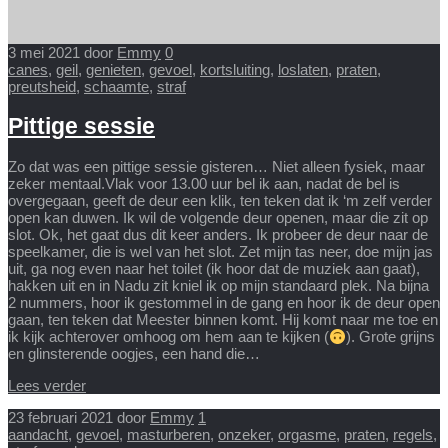
3 mei 2021
door
Emmy
0
canes
,
geil
,
genieten
,
gevoel
,
kortsluiting
,
loslaten
,
praten
,
preutsheid
,
schaamte
,
straf
Pittige sessie
Zo dat was een pittige sessie gisteren… Niet alleen fysiek, maar
zeker mentaal.Vlak voor 13.00 uur bel ik aan, nadat de bel is
overgegaan, geeft de deur een klik, ten teken dat ik ‘m zelf verder
open kan duwen. Ik wil de volgende deur openen, maar die zit op
slot. Ok, het gaat dus dit keer anders. Ik probeer de deur naar de
speelkamer, die is wel van het slot. Zet mijn tas neer, doe mijn jas
uit, ga nog even naar het toilet (ik hoor dat de muziek aan gaat),
hakken uit en in Nadu zit kniel ik op mijn standaard plek. Na bijna
2 nummers, hoor ik gestommel in de gang en hoor ik de deur open
gaan, ten teken dat Meester binnen komt. Hij komt naar me toe en
ik kijk achterover omhoog om hem aan te kijken (
). Grote grijns
en glinsterende oogjes, een hand die…
Lees verder
23 februari 2021
door
Emmy
1
aandacht
,
gevoel
,
masturberen
,
onzeker
,
orgasme
,
praten
,
regels
,