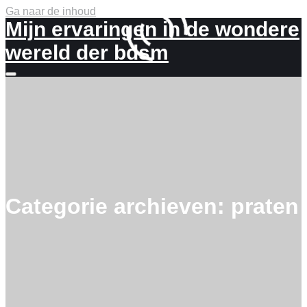
Ga naar de inhoud
Mijn ervaringen in de wondere
wereld der bdsm
Meer
info
Categorie archieven:
praten