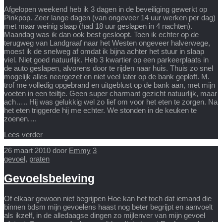
Afgelopen weekend heb ik 3 dagen in de beveiliging gewerkt op
Pinkpop. Zeer lange dagen (van ongeveer 14 uur werken per dag)
met maar weinig slaap (had 18 uur geslapen in 4 nachten).
Maandag was ik dan ook best gesloopt. Toen ik echter op de
terugweg van Landgraaf naar het Westen ongeveer halverwege,
moest ik de snelweg af omdat ik bijna achter het stuur in slaap
viel. Niet goed natuurlijk. Heb 3 kwartier op een parkeerplaats in
de auto geslapen, alvorens door te rijden naar huis. Thuis zo snel
mogelijk alles neergezet en niet veel later op de bank geploft. M.
trof me volledig opgebrand en uitgeblust op de bank aan, met mijn
voeten in een teiltje. Geen super charmant gezicht natuurlijk, maar
ach….. Hij was gelukkig wel zo lief om voor het eten te zorgen. Na
het eten triggerde hij me echter. We stonden in de keuken te
zoenen.…
Lees verder
26 maart 2010
door
Emmy
3
gevoel
,
praten
Gevoelsbeleving
Of elkaar gewoon niet begrijpen Hoe kan het toch dat iemand die
binnen bdsm mijn gevoelens haast nog beter begrijpt en aanvoelt
als ikzelf, in de alledaagse dingen zo mijlenver van mijn gevoel